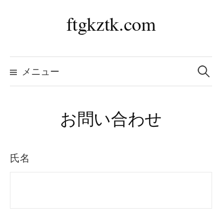
コ
ftgkztk.com
ン
テ
ン
検
索:
メニュー
ツ
へ
ス
お問い合わせ
キ
ッ
氏名
プ